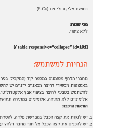
נחושת אלקטרוליטית (E-Cu).
פני שטח:
ללא ציפוי.
[table responsive="collapse" id=101 /]
הנחיות למשתמש:
מחברי הלחץ מסומנים במספר קוד (המקביל, בערך
באמצעות מכשירי לחיצה מכאניים ידניים יש להש
להשתמש בטבעי לחיצה בציפוי אבץ אלקטרוליטי, ב
אלומיניום ללא מתיחה, אלומיניום במתיחה ונחושת
הוראות הרכבה:
יש לנקות את קצה הכבל במברשת פלדה, להסרת ל
יש להכניס את קצה הכבל אל תוך מחבר הלחץ עד