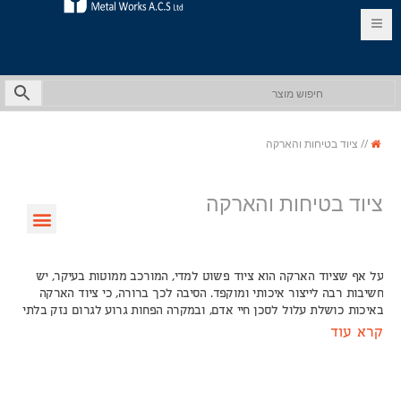
EN
HE
//
ציוד בטיחות והארקה
ציוד בטיחות והארקה
על אף שציוד הארקה הוא ציוד פשוט למדי, המורכב ממוטות בעיקר, יש
חשיבות רבה לייצור איכותי ומוקפד. הסיבה לכך ברורה, כי ציוד הארקה
באיכות כושלת עלול לסכן חיי אדם, ובמקרה הפחות גרוע לגרום נזק בלתי
הפיך למכשירים חשמליים. אנו בכפר מנחם מייצרים מוטות הארקה
קרא עוד
איכותיים, וכן את כל הציוד ההיקפי הנדרש להתקנתם. מה ששוב ייתן לכם
מקסימום בטיחות, נוחות ואיכות בכל תהליכי ההתקנה והשימוש.