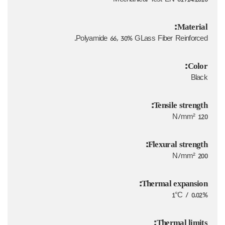
Mechanical Test EN 61914:2010
Material:
Polyamide 66, 30% GLass Fiber Reinforced.
Color:
Black
Tensile strength:
120 N/mm²
Flexural strength:
200 N/mm²
Thermal expansion:
0.02% / 1°C
Thermal limits: