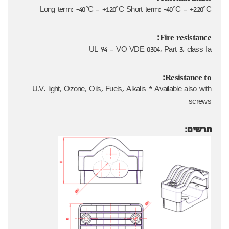
Long term: -40°C – +120°C Short term: -40°C – +220°C
Fire resistance:
UL 94 – VO VDE 0304, Part 3, class Ia
Resistance to:
U.V. light, Ozone, Oils, Fuels, Alkalis * Available also with
screws
תרשים: