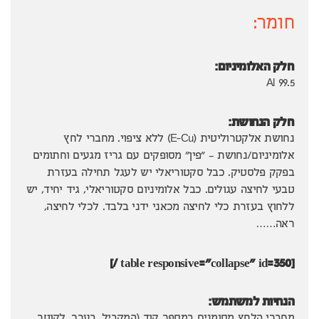
חומר:
חלק האלומיניום:
Al 99.5
חלק הנחושת:
נחושת אלקטרוליטית (E-Cu) ללא ציפוי. מחברי לחץ
אלומיניום/נחושת – "פין" מסופקים עם גריז מגעים וחתומים
בפקק פלסטיק. כבל סקטוריאלי יש לעגל תחילה בעזרת
טבעי לחיצה עגולים. כבל אלומיניום סקטוריאלי, גיד יחיד, יש
ללחוץ בעזרת כלי לחיצה מכאני ידני בלבד. לכלי לחיצה,
ראה……
[table responsive="collapse" id=350 /]
הנחיות למשתמש: