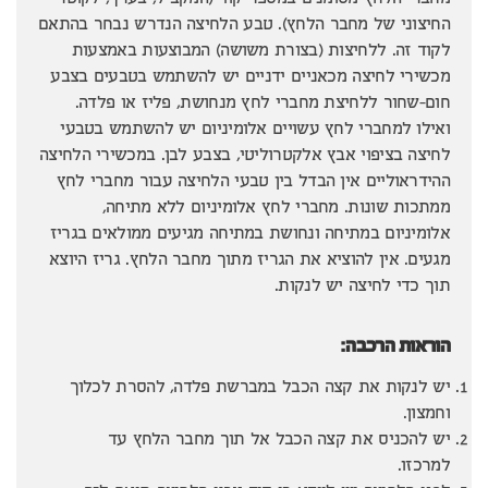
מחברי הלחץ מסומנים במספר קוד (המקביל, בערך, לקוטר
החיצוני של מחבר הלחץ). טבע הלחיצה הנדרש נבחר בהתאם
לקוד זה. ללחיצות (בצורת משושה) המבוצעות באמצעות
מכשירי לחיצה מכאניים ידניים יש להשתמש בטבעים בצבע
חום-שחור ללחיצת מחברי לחץ מנחושת, פליז או פלדה.
ואילו למחברי לחץ עשויים אלומיניום יש להשתמש בטבעי
לחיצה בציפוי אבץ אלקטרוליטי, בצבע לבן. במכשירי הלחיצה
ההידראוליים אין הבדל בין טבעי הלחיצה עבור מחברי לחץ
ממתכות שונות. מחברי לחץ אלומיניום ללא מתיחה,
אלומיניום במתיחה ונחושת במתיחה מגיעים ממולאים בגריז
מגעים. אין להוציא את הגריז מתוך מחבר הלחץ. גריז היוצא
תוך כדי לחיצה יש לנקות.
הוראות הרכבה:
יש לנקות את קצה הכבל במברשת פלדה, להסרת לכלוך
וחמצון.
יש להכניס את קצה הכבל אל תוך מחבר הלחץ עד
למרכזו.