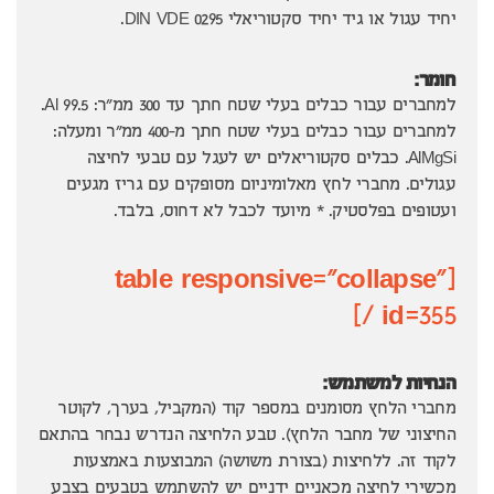
יחיד עגול או גיד יחיד סקטוריאלי DIN VDE 0295.
חומר:
למחברים עבור כבלים בעלי שטח חתך עד 300 ממ"ר: Al 99.5.
למחברים עבור כבלים בעלי שטח חתך מ-400 ממ"ר ומעלה:
AlMgSi. כבלים סקטוריאלים יש לעגל עם טבעי לחיצה
עגולים. מחברי לחץ מאלומיניום מסופקים עם גריז מגעים
ועטופים בפלסטיק. * מיועד לכבל לא דחוס, בלבד.
[table responsive="collapse"
id=355 /]
הנחיות למשתמש:
מחברי הלחץ מסומנים במספר קוד (המקביל, בערך, לקוטר
החיצוני של מחבר הלחץ). טבע הלחיצה הנדרש נבחר בהתאם
לקוד זה. ללחיצות (בצורת משושה) המבוצעות באמצעות
מכשירי לחיצה מכאניים ידניים יש להשתמש בטבעים בצבע