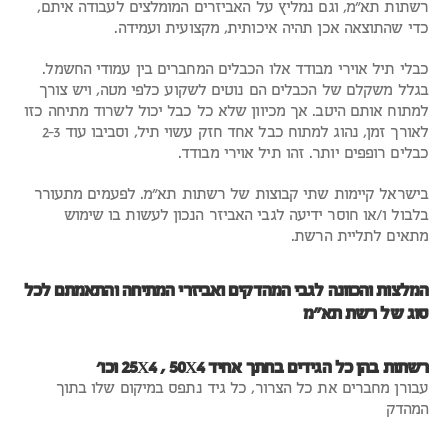
רשתות תא"מ, וגם נמליץ על האביזרים המומלצים לעבודה איתם,
כדי שהתוצאה אכן תהיה איכותית, מקצועית ועמידה.
כבלי תיל אוירי מבודד אלו הכבלים המחברים בין עמודי החשמל.
בגלל משקלם של הכבלים הם נוטים לשקוע כלפי מטה, ויש צורך
למתוח אותם היטב. אך מכיוון שלא כל כבל יכול לשרוד מתיחה כזו
לאורך זמן, נהוג למתוח כבל אחד חזק עשוי תיל, וסביבו עוד 2-3
כבלים רופפים יותר. זהו תיל אוירי מבודד.
בישראל קיימות שתי קבוצות של רשתות תא"מ. לפעמים מתעורר
בלבול ו/או חוסר ידיעה לגבי האביזר הנכון לעשות בו שימוש
מתאים לתליית הרשת.
המלצות והכוונה לגבי המהדקים ואביזרי המתיחה והתאמתם לכל
סוג של רשת תא"מ
רשתות בהן כל הגידים בחתך אחיד 25X4 , 50X4 וכו
'
עבורן מחברים את כל הצרור, כל גיד נתפס במיקום שלו בתוך
המהדק