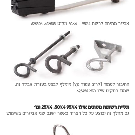
אביזר מתיחה לרשת 50X4 – 95X4 מק"ט 628505, 628506
החיבור לעמוד [לרוב עמוד עץ] מומלץ לבצע בעזרת אביזר זה,
שמס' המק"ט שלו הוא 625456
תליית רשתות מסוגים אילו 25X4 ,50X4 95X4 וכו'
גם מהלך זה יבוצע על כל הצרור כאשר ישנם שני אביזרים בשימוש