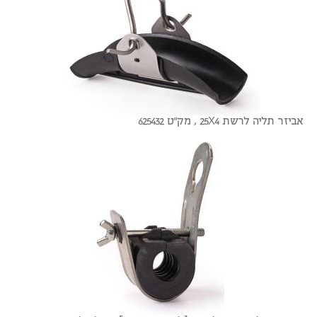
אביזר תליה לרשת 25X4 , מק"ט 625432